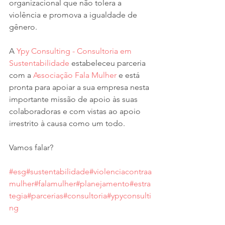
organizacional que não tolera a 
violência e promova a igualdade de 
gênero.
A 
Ypy Consulting - Consultoria em 
Sustentabilidade 
estabeleceu parceria 
com a 
Associação Fala Mulher
 e está 
pronta para apoiar a sua empresa nesta 
importante missão de apoio às suas 
colaboradoras e com vistas ao apoio 
irrestrito à causa como um todo.
Vamos falar?
#esg
#sustentabilidade
#violenciacontraa
mulher
#falamulher
#planejamento
#estra
tegia
#parcerias
#consultoria
#ypyconsulti
ng