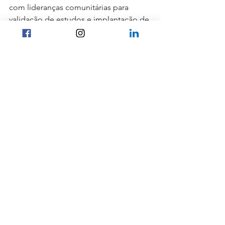
com lideranças comunitárias para 
validação de estudos e implantação de 
projetos.
Quer saber mais? Faça contato e 
agende uma reunião pelo whatsapp 11-
98884-2089.
Ver tudo
Posts recentes