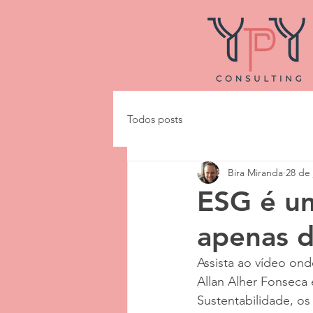
Todos posts
Bira Miranda
28 de 
ESG é u
apenas 
Assista ao vídeo ond
Allan Alher Fonseca 
Sustentabilidade, os