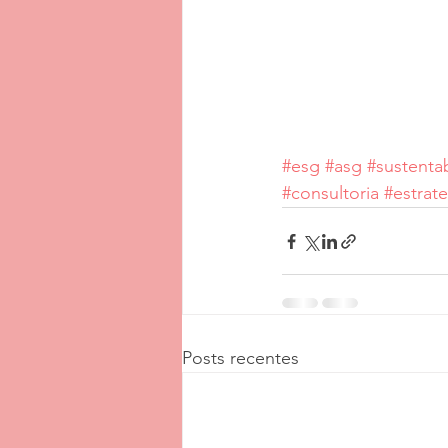
#esg
#asg
#sustenta
#consultoria
#estrate
Posts recentes