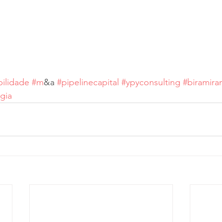
bilidade
#m
&a 
#pipelinecapital
#ypyconsulting
#biramira
gia