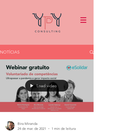
NOTÍCIAS
Load video
Bira Miranda
24 de mar. de 2021
1 min de leitura